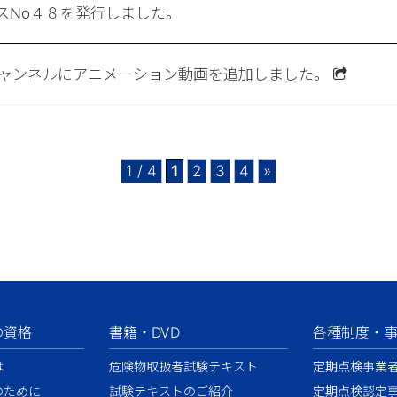
スNo４８を発行しました。
危協チャンネルにアニメーション動画を追加しました。
1 / 4
1
2
3
4
»
の資格
書籍・DVD
各種制度・
は
危険物取扱者試験テキスト
定期点検事業
のために
試験テキストのご紹介
定期点検認定